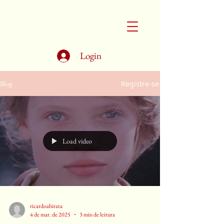
Login
Registre-se
Blog
Load video
ricardoahirata
4 de mar. de 2025
3 min de leitura