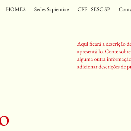
HOME2
Sedes Sapientiae
CPF - SESC SP
Cont
Aqui ficará a descrição d
apresentá-lo. Conte sobre
alguma outra informação q
adicionar descrições de pr
to