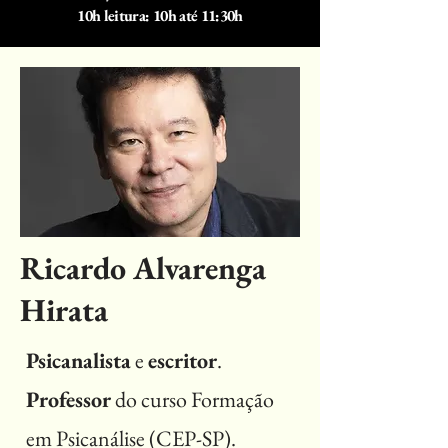
10h leitura: 10h até 11:30h
Ricardo Alvarenga
Hirata
Psicanalista
e
escritor
.
Professor
do curso Formação
em Psicanálise (CEP-SP).