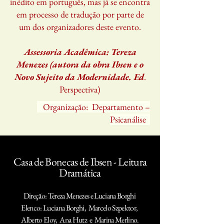
inédito em português, mas já se encontra
em processo de tradução por parte de
um dos organizadores deste evento.
Assessoria Acadêmica: Tereza
Menezes (autora da obra Ibsen e o
Novo Sujeito da Modernidade. Ed
.
Perspectiva)
Organização: Departamento –
Psicanálise
Casa de Bonecas de Ibsen - Leitura
Dramática
Direção: Tereza Menezes e Luciana Borghi
Elenco: Luciana Borghi, Marcelo Szpektor,
Alberto Eloy, Ana Hutz e Marina Merlino.